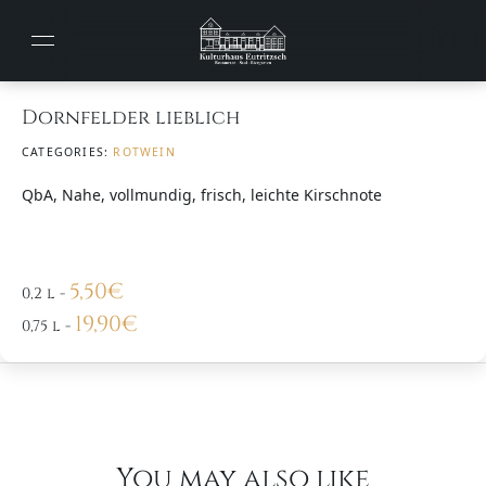
Dornfelder lieblich
CATEGORIES:
ROTWEIN
QbA, Nahe, vollmundig, frisch, leichte Kirschnote
5,50
€
0,2 l
-
19,90
€
0,75 l
-
You may also like