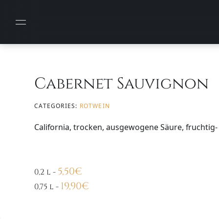
Cabernet Sauvignon
CATEGORIES:
ROTWEIN
California, trocken, ausgewogene Säure, fruchtig-
5,50
€
0,2 l
-
19,90
€
0,75 l
-