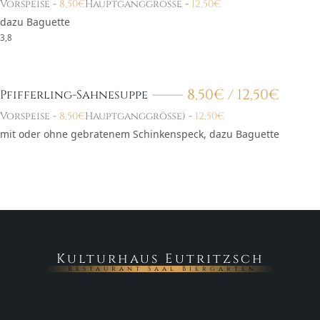
Vorspeise
-
8,50
€
Hauptganggröße
-
12,50
€
dazu Baguette
3,8
8,50
€
/ 12,50
€
Pfifferling-Sahnesuppe
Vorspeise
-
8,50
€
Hauptganggröße)
-
12,50
€
mit oder ohne gebratenem Schinkenspeck, dazu Baguette
Kulturhaus Eutritzsch
Restaurant Saal Biergarten