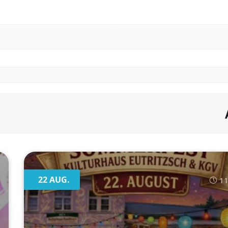
22 AUG.
11