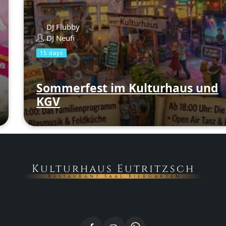
DJ Flubby
DJ Neufi
15 days
Sommerfest im Kulturhaus und
KGV
Kulturhaus Eutritzsch
Restaurant Saal Biergarten